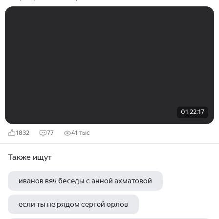
01:22:17
1832
77
41 тыс
Также ищут
иванов вяч беседы с анной ахматовой
если ты не рядом сергей орлов