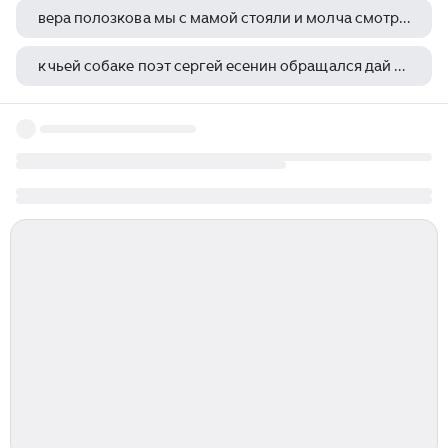
вера полозкова мы с мамой стояли и молча смотрели
к чьей собаке поэт сергей есенин обращался дай джим на счастье лапу мне
терентий травник