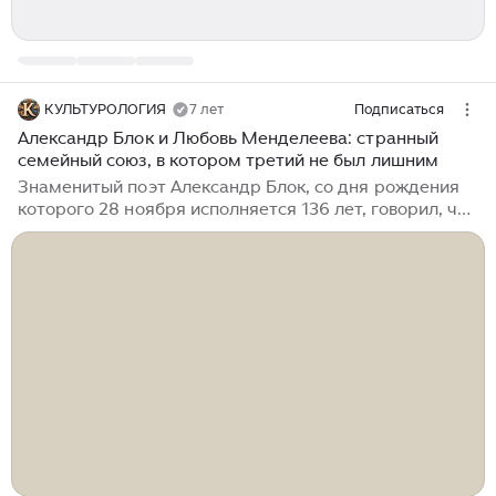
КУЛЬТУРОЛОГИЯ
7 лет
Подписаться
Александр Блок и Любовь Менделеева: странный
семейный союз, в котором третий не был лишним
Знаменитый поэт Александр Блок, со дня рождения
которого 28 ноября исполняется 136 лет, говорил, что
в его жизни было только две женщины – «Люба и все
остальные». Он действительно очень любил свою
жену – дочь ученого Дмитрия Менделеева, но этот
брак был очень странным...