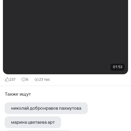
01:53
237
6
23 тыс
Также ищут
николай добронравов пахмутова
марина цветаева арт