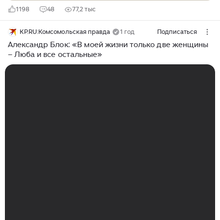
1198
48
77,2 тыс
KP.RU:Комсомольская правда
1 год
Подписаться
Александр Блок: «В моей жизни только две женщины
– Люба и все остальные»