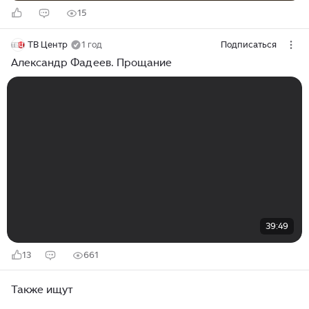
15
ТВ Центр
1 год
Подписаться
Александр Фадеев. Прощание
39:49
13
661
Также ищут