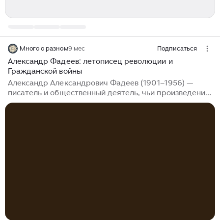
Много о разном
9 мес
Подписаться
Александр Фадеев: летописец революции и
Гражданской войны
Александр Александрович Фадеев (1901–1956) —
писатель и общественный деятель, чьи произведения
стали каноническими образцами советской
литературы 1920–1940‑х годов. «Человек — это не
то, что сделало из него время, а то, что сделал из
себя он сам»...