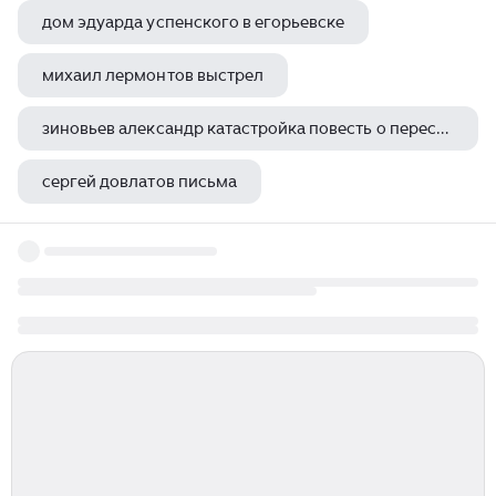
дом эдуарда успенского в егорьевске
михаил лермонтов выстрел
зиновьев александр катастройка повесть о перестройке в партграде
сергей довлатов письма
пауло коэльо про судьбу