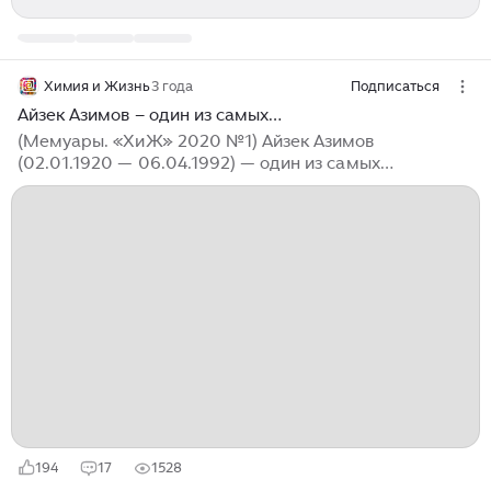
Химия и Жизнь
3 года
Подписаться
Айзек Азимов – один из самых…
(Мемуары. «ХиЖ» 2020 №1) Айзек Азимов
(02.01.1920 — 06.04.1992) — один из самых
знаменитых писателей-фантастов XX века и один из
самых плодовитых писателей за всю историю
человечества. Автор почти 500 книг и тысяч статей,
которые охватили большую часть человеческих
знаний от астрономии и химии до алгебры и
биологии, от истории и литературоведения до
генетики и анатомии. Биохимик по профессии,
популяризатор науки по призванию и писатель по
роду занятий. Второго января ему исполнилось бы
100 лет. Айзек (Исаак) Азимов родился 2 января 1920
года в местечке Петровичи Смоленской губернии...
194
17
1528