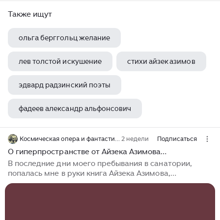
Также ищут
ольга берггольц желание
лев толстой искушение
стихи айзек азимов
эдвард радзинский поэты
фадеев александр альфонсович
Космическая опера и фантастика
2 недели
Подписаться
О гиперпространстве от Айзека Азимова…
В последние дни моего пребывания в санатории,
попалась мне в руки книга Айзека Азимова,
«Немезида». Вполне себе «твёрдая» фантастика, от
одного из мэтров этого жанра. Роман совершенно
самостоятельный, и довольно интересно написанный.
По крайней мере, хоть я пока его и не дочитал, он