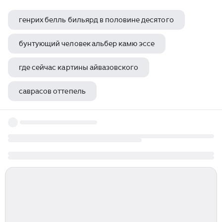
генрих белль бильярд в половине десятого
бунтующий человек альбер камю эссе
где сейчас картины айвазовского
саврасов оттепель
ренуар продавщица яблок