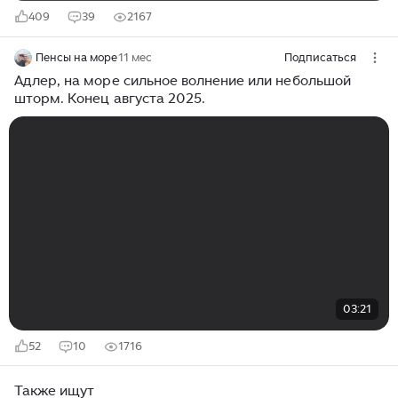
409
39
2167
Пенсы на море
11 мес
Подписаться
Адлер, на море сильное волнение или небольшой
шторм. Конец августа 2025.
03:21
52
10
1716
Также ищут