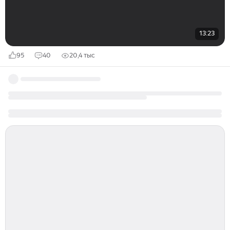
13:23
95
40
20,4 тыс