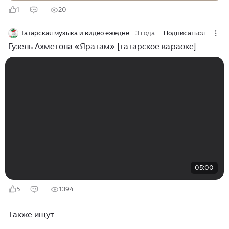
1
20
Татарская музыка и видео ежедневно
3 года
Подписаться
Гузель Ахметова «Яратам» [татарское караоке]
05:00
5
1394
Также ищут