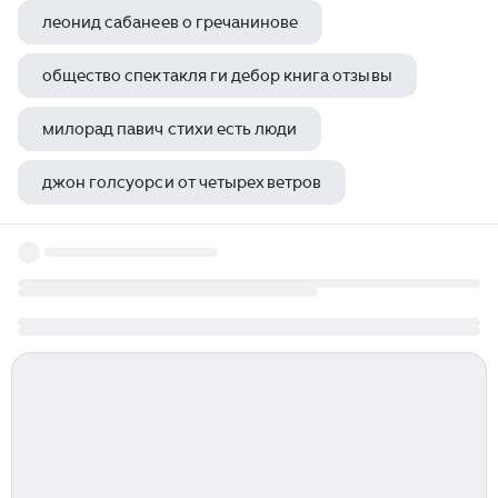
леонид сабанеев о гречанинове
общество спектакля ги дебор книга отзывы
милорад павич стихи есть люди
джон голсуорси от четырех ветров
дуглас коупленд биография