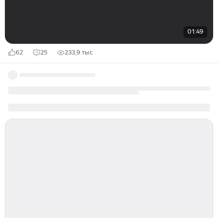
01:49
62
25
233,9 тыс