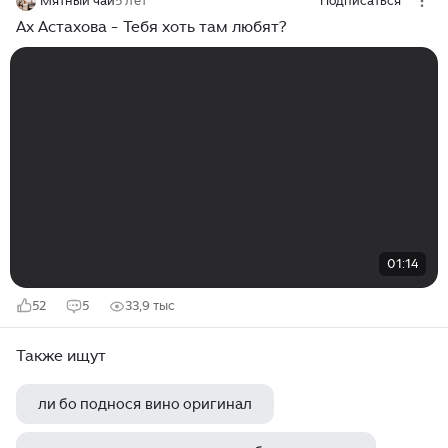
Мятный чай
5 лет
Подписаться
Ах Астахова - Тебя хоть там любят?
01:14
52
5
33,9 тыс
Также ищут
ли бо поднося вино оригинал