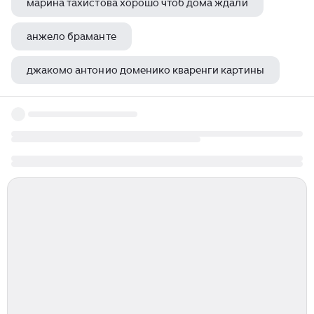
марина тахистова хорошо чтоб дома ждали
анжело браманте
джакомо антонио доменико кваренги картины
эван пенни