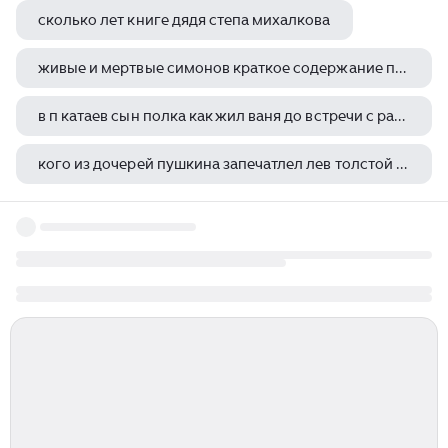
сколько лет книге дядя степа михалкова
живые и мертвые симонов краткое содержание по главам
в п катаев сын полка как жил ваня до встречи с разведчиками
кого из дочерей пушкина запечатлел лев толстой в облике анны карениной
ф шиллер коварство и любовь