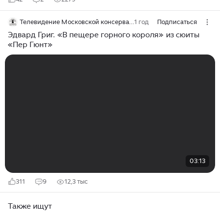
Телевидение Московской консерватории
1 год
Подписаться
Эдвард Григ. «В пещере горного короля» из сюиты
«Пер Гюнт»
03:13
311
9
12,3 тыс
Также ищут