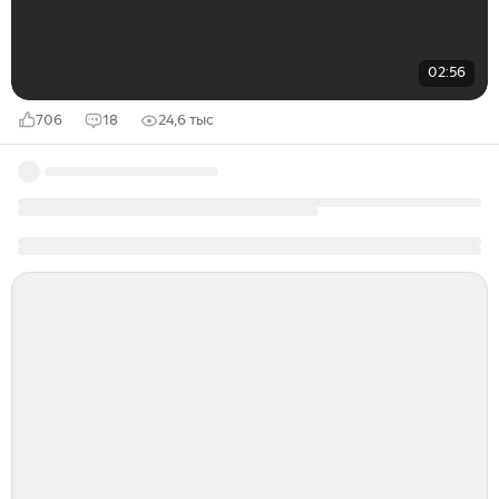
02:56
706
18
24,6 тыс