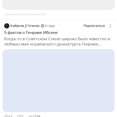
Кабанов // Чтение
3 года
Подписаться
5 фактов о Генрике Ибсене
Когда-то в Советском Союзе широко было известно и
любимо имя норвежского драматурга Генрика
Ибсена (1828-1906). Один из основателей "новой
драмы" на театральной сцене, Генрик Ибсен, часто
называется “отцом реализма” и вторым по влиянию
драматургом за все времена после Шекспира. Но
даже и сегодня спектакли по его пьесам идут с
аншлагами. 29 апреля или 16 мая, например, вы
можете посмотреть спектакль "Враг народа" в
постановке Льва Додина в Санкт Петербурге, в
Театре Европы (художественный руководитель Лев
Додин)...
42
2
2279