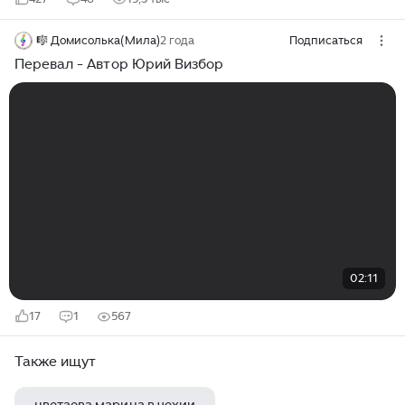
🎼 Домисолька(Мила)
2 года
Подписаться
Перевал - Автор Юрий Визбор
02:11
17
1
567
Также ищут