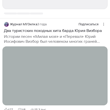
Журнал МУЗилка
3 года
Подписаться
Два туристских походных хита барда Юрия Визбора
Истории песен «Милая моя» и «Перевал» Юрий
Иосифович Визбор был человеком многих граней
таланта. Выпускник филологического факультета
Московского Педагогического Института имени
Ленина проявился и на литературном поприще как
переводчик, журналист, поэт, и на актерском. В
историю отечественной культуры он вошел, прежде
всего, как бард, один из флагманов советской
авторской песни и виднейший представитель её
«походно-туристического направления», чьи песни
по сей день поют у костра, в компаниях. Известных...
427
48
15,3 тыс