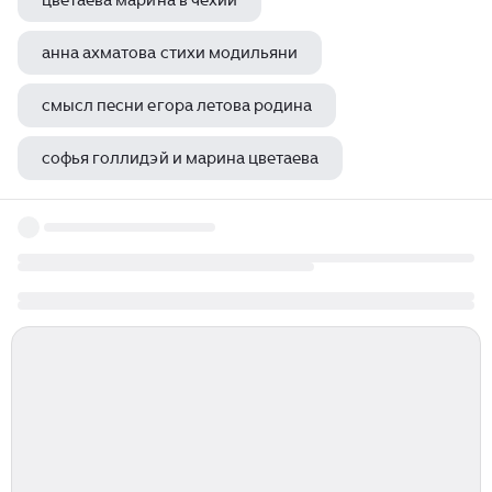
цветаева марина в чехии
анна ахматова стихи модильяни
смысл песни егора летова родина
софья голлидэй и марина цветаева
юрий визбор сон под пятницу