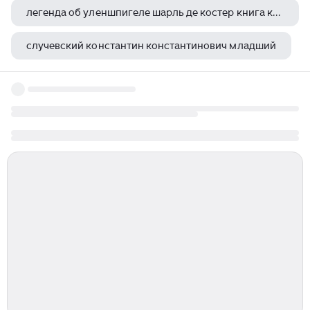
легенда об уленшпигеле шарль де костер книга краткое содержание
случевский константин константинович младший