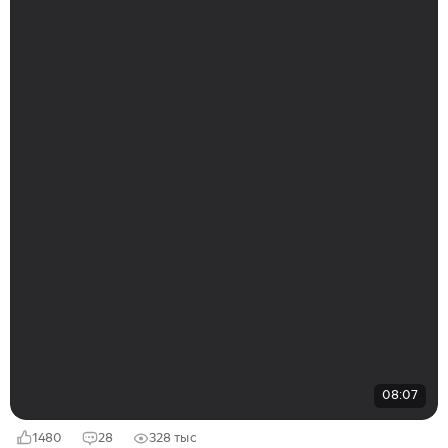
08:07
1480
28
328 тыс