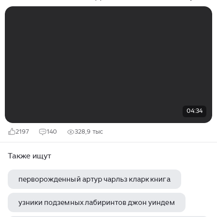
до Шолохова с Гайдаром #нейросеть
04:34
2197
140
328,9 тыс
Также ищут
перворожденный артур чарльз кларк книга
узники подземных лабиринтов джон уиндем