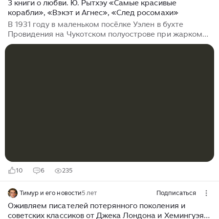
3 книги о любви. Ю. Рытхэу «Самые красивые
корабли», «Вэкэт и Агнес», «След росомахи»
В 1931 году в маленьком посёлке Уэлен в бухте
Провидения на Чукотском полуострове при жарком
огне каменных чаш наполненных тюленьим жиром,
родился мальчик. Согласно обычаю и семейной
легенде имя мальчику дал его дед — шаман
Млеткин. Кстати, тот самый, которому пришлось
побывать в качестве живого экспоната на Всемирной
Этнографической выставке в Чикаго в конце 19 века.
А в начале 20-го, по просьбе односельчан, пришлось
отправиться в Москву, к «всесоюзному старосте»
Калинину, с просьбой оставить жителей Уэлена в
покое, не принуждать к коллективизации...
10
6
235
Тимур и его новости
5 лет
Подписаться
Оживляем писателей потерянного поколения и
советских классиков от Джека Лондона и Хемингуэя