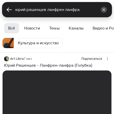
Всё
Новости
Темы
Каналы
Видео и Р
Культура и искусство
Art Libra
7 мес
Подписаться
Юрий Ряшенцев - Ланфрен-ланфра (Голубка)