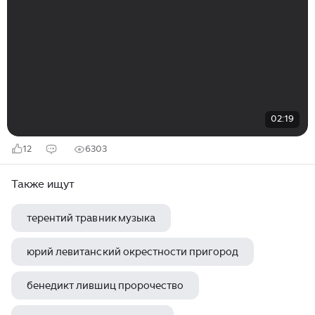
02:19
12
6303
Также ищут
терентий травник музыка
юрий левитанский окрестности пригород
бенедикт лившиц пророчество