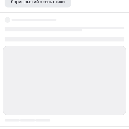
борис рыжий осень стихи
евдокия ростопчина звезды полуночи