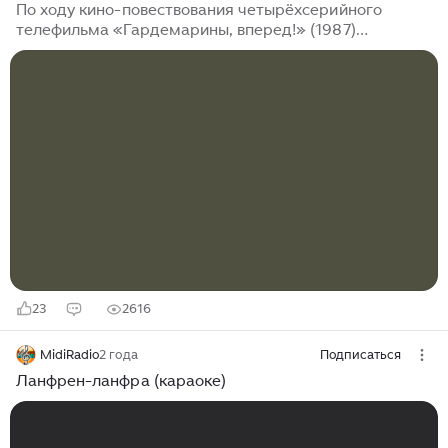
По ходу кино-повествования четырёхсерийного
телефильма «Гардемарины, вперед!» (1987)
французский дипломат шевалье де Брильи (Михаил
Боярский) влюбляется в русскую красавицу
Анастасию Ягужинскую (Татьяна Лютаева). Из-за
интриг лейб-медика Лестока и вице-канцлера
Алексея Бестужева за влияние на императрицу
Елизавету Петровну арестована Анна Бестужева,
родственница вице-канцлера. Ее обвиняют в
заговоре с целью свержения императрицы и
воцарения малолетнего Иоанна Антоновича. Дочь
Анны Бестужевой от...
23
2616
MidiRadio
2 года
Подписаться
Ланфрен-ланфра (караоке)