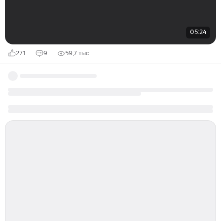
05:24
271
9
59,7 тыс