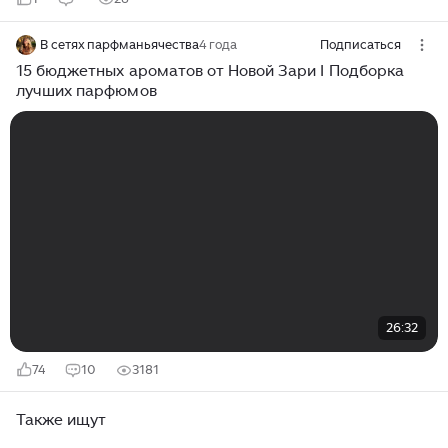
В сетях парфманьячества
4 года
Подписаться
15 бюджетных ароматов от Новой Зари I Подборка
лучших парфюмов
26:32
74
10
3181
Также ищут