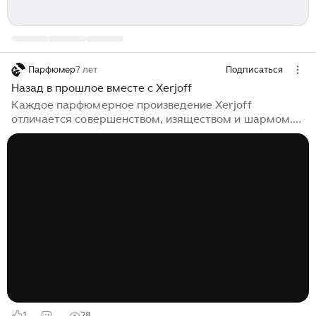
Парфюмер
7 лет
Подписаться
Назад в прошлое вместе с Xerjoff
Каждое парфюмерное произведение Xerjoff
отличается совершенством, изяществом и шармом.
На сей раз бренд выпустил четыре мужских аромата,
которые вернут в эпоху восьмидесятых, где витали
загадочные особые ароматы. Mefisto Gentiluomo
напомнит о мужских парикмахерских тех годов, не
имеющих ничего общего с современными салонами.
Насыщенные запахи цитрусовых со стойкой аурой
лаванды, в окружении роскошных цветочных оттенков
ириса, розы и фиалки. Амбра, мускус и кедр
классически завершат композицию...
1
28