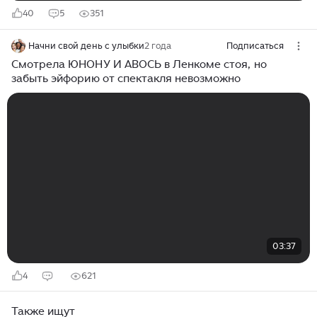
40
5
351
Начни свой день с улыбки
2 года
Подписаться
Смотрела ЮНОНУ И АВОСЬ в Ленкоме стоя, но
забыть эйфорию от спектакля невозможно
03:37
4
621
Также ищут