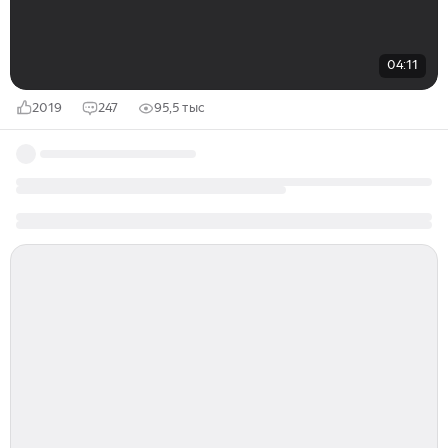
04:11
2019
247
95,5 тыс