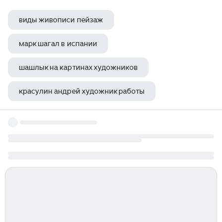
виды живописи пейзаж
марк шагал в испании
шашлык на картинах художников
красулин андрей художник работы
художник xing chengai кошки