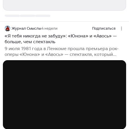
Журнал Смыслы
4 недели
Подписаться
«Я тебя никогда не забуду»: «Юнона» и «Авось» —
больше, чем спектакль
9 июля 1981 года в Ленкоме прошла премьера рок-
оперы «Юнона» и «Авось» — спектакля, который
очень быстро перестал быть только театральным
событием. Его цитировали, перепевали,
пересказывали, ждали билетов, слушали пластинки, а
строчка «Я тебя никогда не забуду» стала почти
отдельной формулой любви — красивой, обречённой
и всё равно не желающей исчезать. История
«Юноны» и «Авось» основана на судьбе Николая
Резанова — русского дипломата и путешественника,
одного из руководителей первой русской
кругосветной экспедиции...