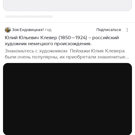
Зоя Ендовицкая
1 год
Подписаться
Юлий Юльевич Клевер (1850—1924) – российский
художник немецкого происхождения.
Знакомьтесь с художником Пейзажи Юлия Клевера
были очень популярны, их приобретали знаменитые
коллекционеры и даже члены императорской семьи.
Тысячи оригинальных работ и репродукций картин
Клевера расходились по стране далеко за рубеж.
Закаты Клевера, особенно зимние, ценились выше
всего. Когда-то имя Клевера гремело по всей
России. Почти ни один дом не обходился без картины
этого художника. Он был любимым живописцем
царской семьи...