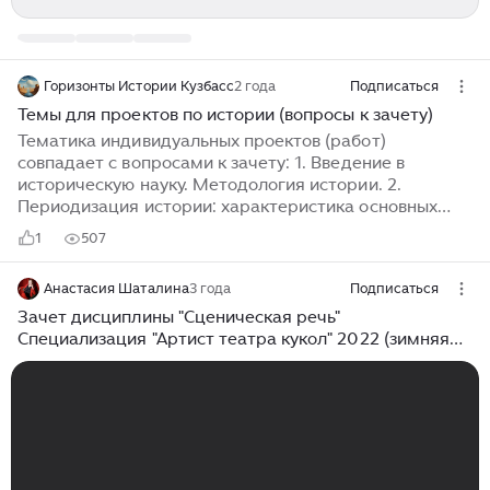
Горизонты Истории Кузбасс
2 года
Подписаться
Темы для проектов по истории (вопросы к зачету)
Тематика индивидуальных проектов (работ)
совпадает с вопросами к зачету: 1. Введение в
историческую науку. Методология истории. 2.
Периодизация истории: характеристика основных
периодов : Первобытное общество и Античность. 3.
1
507
Периодизация истории: характеристика основных
периодов : Средние века и феодализм. 4. Мир в
Анастасия Шаталина
3 года
Подписаться
начале XX в. Индустриальное общество и его
особенности. 5. Россия в системе международных
Зачет дисциплины "Сценическая речь"
отношений в начале XX в. Участие в Первой мировой
Специализация "Артист театра кукол" 2022 (зимняя
войне. 6. Великая Российская Революция . Февраль
сессия)
1917 г.. 7. Великая Российская Революция . От февраля
к Октябрю.Октябрь 1917 г.. 8. Первые декреты
Советской власти...