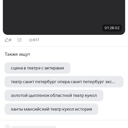
01:28:02
8
617
Также ищут
сцена в театре с актерами
театр санкт петербург опера санкт петербург экскурсии
золотой цыпленок областной театр кукол
ханты мансийский театр кукол история
перчаточный театр маша и медведь