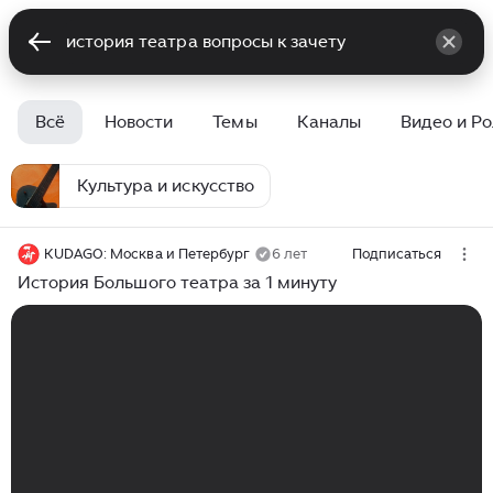
Всё
Новости
Темы
Каналы
Видео и Р
Культура и искусство
KUDAGO: Москва и Петербург
6 лет
Подписаться
История Большого театра за 1 минуту