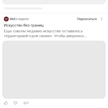
IAM
3 недели
Подписаться
Искусство без границ
Еще совсем недавно искусство оставалось
территорией «для своих». Чтобы уверенно
чувствовать себя в мире классики и современного
искусства, нужно было разбираться в контекстах,
знать кураторов, считывать отсылки и уверенно
жонглировать именами на вернисажах. Массовая
культура при этом существовала будто бы отдельно
— рядом, но не пересекаясь. Сегодня эта граница
стремительно стирается. Вместе с Екатериной
Сахаровой, журналистом, редактором и автором в
Snob, The Blueprint, РБК Стиль и Коммерсант
размышляем, как так получилось...
1