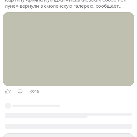
луне» вернули в смоленскую галерею, сообщает
пресс-служба галереи. Она какое-то время была в
Государственном Русском музее на выставке.
Картина появилась в 1869 году, в 1920 году покинула
Северную столицу, Петербургский музейный фонд
принял решение передать ее Смоленской картинной
галерее...
1
16