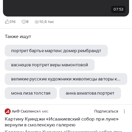
07:53
316
8
10,6 тыс
Также ищут
портрет бартье мартенс домер рембрандт
васнецов портрет веры мамонтовой
великие русские художники живописцы авторы картин последний день помпеи и бурлаки на волге
мона лиза толстая
анна ахматова портрет
АиФ Смоленск
4 мес
Подписаться
Картину Куинджи «Исаакиевский собор при луне»
вернули в смоленскую галерею
Картину Архипа Куинджи «Исаакиевский собор при