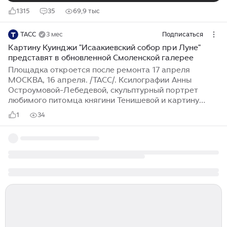
1315
35
69,9 тыс
ТАСС
3 мес
Подписаться
Картину Куинджи "Исаакиевский собор при Луне"
представят в обновленной Смоленской галерее
Площадка откроется после ремонта 17 апреля
МОСКВА, 16 апреля. /ТАСС/. Ксилографии Анны
Остроумовой-Лебедевой, скульптурный портрет
любимого питомца княгини Тенишевой и картину
Архипа Куинджи "Исаакиевский собор при Луне"
1
34
представят в обновленной Смоленской
художественной галерее. Площадка откроется после
ремонта 17 апреля, сообщил губернатор региона
Василий Анохин. "17 апреля Смоленская
художественная галерея вновь распахнет свои двери
после косметического ремонта. <...> Сейчас в
галерее идут последние приготовления перед
открытием. Среди экспонатов - возвращенная на свое
родное место картина Архипа Куинджи
"Исаакиевский собор при луне", которая участвовала
в большой выставке в Русском музее...