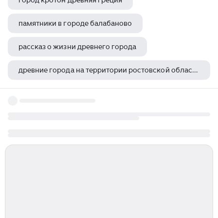
город кротон древняя греция
памятники в городе балабаново
рассказ о жизни древнего города
древние города на территории ростовской области
эвгенол художник