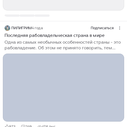
ПИЛИГРИМ
4 года
Подписаться
Последняя рабовладельческая страна в мире
Одна из самых необычных особенностей страны - это
рабовладение. Об этом не принято говорить, тем
более, рассказывать туристам, тему эту гиды
стараются избегать. Рассказать могут только те, кто
давно живет в это стране или те, кто учился в нашей
стране и может пообщаться лично. Мавритания была
последней страной мира, где рабовладение было
официально разрешено. Рабами в Мавритании
является 20% населения. Невольники – в основном
негры, тогда как их владельцы – берберы. Рабы не
имеют никаких личных, экономических и
политических прав...
973
249
47,6 тыс