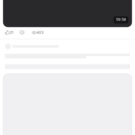
59:58
21
403