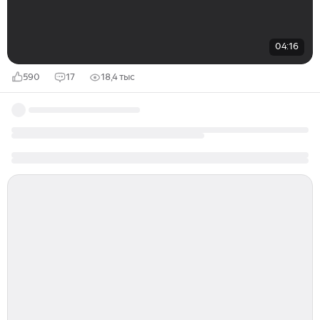
04:16
590
17
18,4 тыс