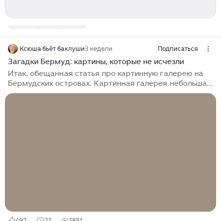
Ксюша бьёт баклуши
3 недели
Подписаться
Загадки Бермуд: картины, которые не исчезли
Итак, обещанная статья про картинную галерею на
Бермудских островах. Картинная галерея небольшая,
но классная. Правда, продавец билетов разозлила
моего супруга - она минут пять рассказывала про
галерею, но только мне, игнорируя присутствие
мужа. Странная такая избирательность, хотя иногда я
подобное замечаю: мужчины в арабских странах
общаются только с мужчинами, а здесь женщина с
женщиной. Билет на выставку стоит 10 амер. или
бермудских долл. Два зала: первый зал, где
представлены картины преимущественно...
492
23
1851