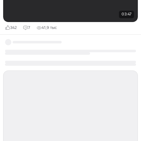
03:47
342
7
41,9 тыс