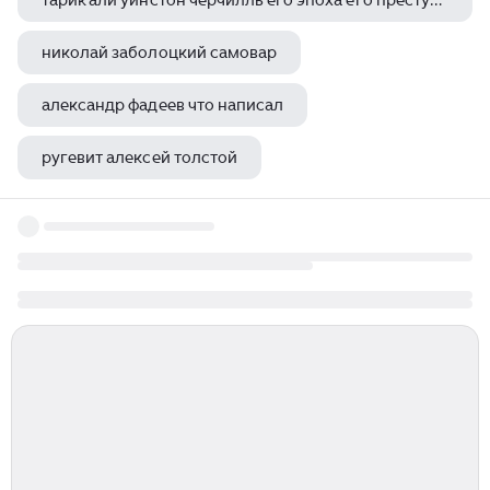
тарик али уинстон черчилль его эпоха его преступления
николай заболоцкий самовар
александр фадеев что написал
ругевит алексей толстой