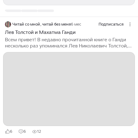
Читай со мной, читай без меня
6 мес
Подписаться
Лев Толстой и Махатма Ганди
Всем привет! В недавно прочитанной книге о Ганди
несколько раз упоминался Лев Николаевич Толстой,
но в книге об этом было мало написано. Меня очень
заинтересовало, что это за ферма Толстого, на
которой жил Ганди. Всю информацию о том как
связаны Ганди и Толстой читала в интернете. Хочу
поделиться ей с вами. Первое упоминание в книге о
Толстом - это воспоминания Ганди об Эйфелевой
башне Помню, что Толстой был одним из наиболее
строгих критиков. Он сказал, что Эйфелева башня
стала памятником человеческой глупости, а не
мудрости...
6
6
12