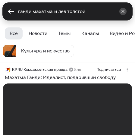
Всё
Новости
Темы
Каналы
Видео и Р
Культура и искусство
KP.RU:Комсомольская правда
5 лет
Подписаться
Махатма Ганди: Идеалист, подаривший свободу