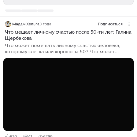
Мадам Хельга
3 года
Подписаться
Что мешает личному счастью после 50-ти лет: Галина
Щербакова
Что может помешать личному счастью человека,
которому слегка или хорошо за 50? Что может
остановить 60-70-летнего? Дети выросли, у них свои
интересы и заботы, родители старенькие (хорошо,
если живы) потеряли свой авторитет, мнение друзей и
недоброжелателей в этом возрасте уже мало
волнует. Многие пары тихо, мирно, цивилизованно
расстаются. И можно делать что хочешь - наконец-то
жить для себя. Пусть, не влюбляться, как в 18 лет. Но
хотя бы находиться рядом с человеком, который
своим присутствием поднимает настроение и
продлевает жизнь...
620
41
6799