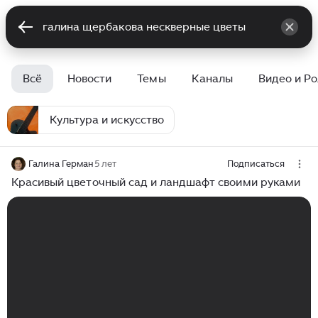
Всё
Новости
Темы
Каналы
Видео и Р
Культура и искусство
Галина Герман
5 лет
Подписаться
Красивый цветочный сад и ландшафт своими руками