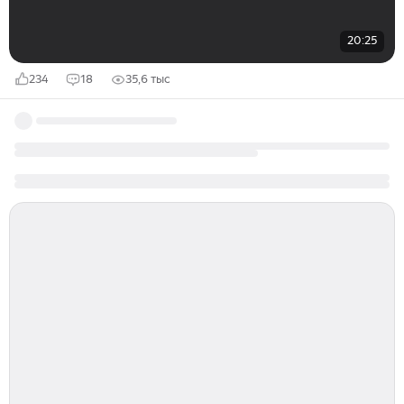
20:25
234
18
35,6 тыс