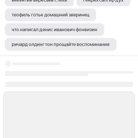
викентий вересаев стихи
генрих сапгир дух
теофиль готье домашний зверинец
что написал денис иванович фонвизин
ричард олдингтон прощайте воспоминания