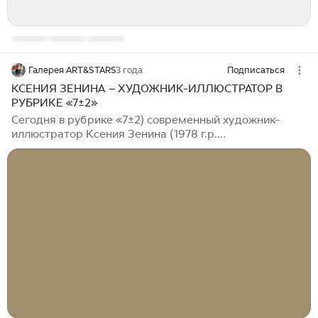
Галерея ART&STARS
3 года
Подписаться
КСЕНИЯ ЗЕНИНА – ХУДОЖНИК-ИЛЛЮСТРАТОР В
РУБРИКЕ «7±2»
Сегодня в рубрике «7±2) современный художник-
иллюстратор Ксения Зенина (1978 г.р.
Художественное и педагогическое образование она
получила, окончив в 2003 г. художественно–
графическое отделение Московского
государственного областного университета.
Одновременно занималась в мастерской художника
Величко А.В. После окончания обучения стала
заниматься иллюстрацией детских книг, обучением
детей рисованию, а также свободным творчеством. К
числу иллюстрированных ей книг относится,
например, «Сказка про Ивана Дурака»...