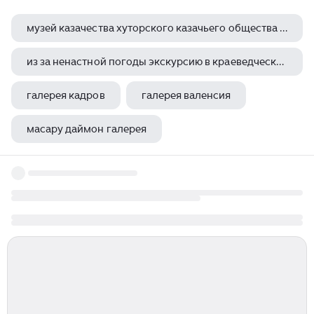
музей казачества хуторского казачьего общества северо западный курень
из за ненастной погоды экскурсию в краеведческий музей отложили
галерея кадров
галерея валенсия
масару даймон галерея