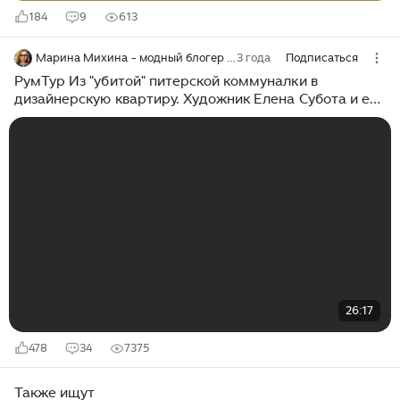
184
9
613
Марина Михина - модный блогер о стиле без комплексов и табу!
3 года
Подписаться
РумТур Из "убитой" питерской коммуналки в
дизайнерскую квартиру. Художник Елена Субота и ее
потрясающие работы
26:17
478
34
7375
Также ищут