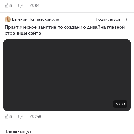
6
84
Евгений Поплавский
5 лет
Подписаться
Практическое занятие по созданию дизайна главной
страницы сайта
53:39
6
248
Также ищут