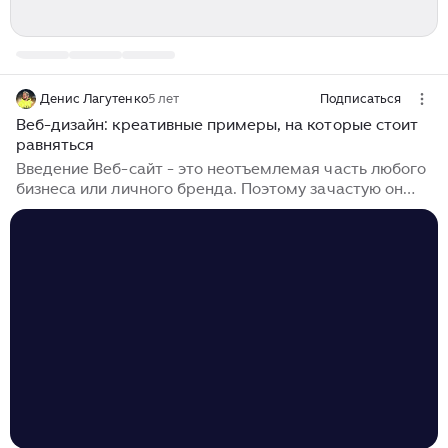
Денис Лагутенко
5 лет
Подписаться
Веб-дизайн: креативные примеры, на которые стоит
равняться
Введение Веб-сайт - это неотъемлемая часть любого
бизнеса или личного бренда. Поэтому зачастую он
рассматривается с функциональной точки зрения.
Иными словами, сайт должен предоставлять всю
необходимую информацию, быть понятным и
удобным...