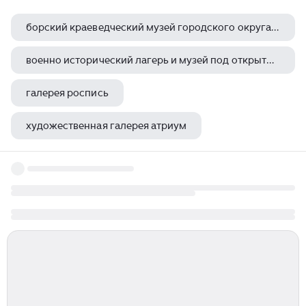
борский краеведческий музей городского округа город бор нижегородской области
военно исторический лагерь и музей под открытым небом омиппо доблесть
галерея роспись
художественная галерея атриум
галерея sperone westwater