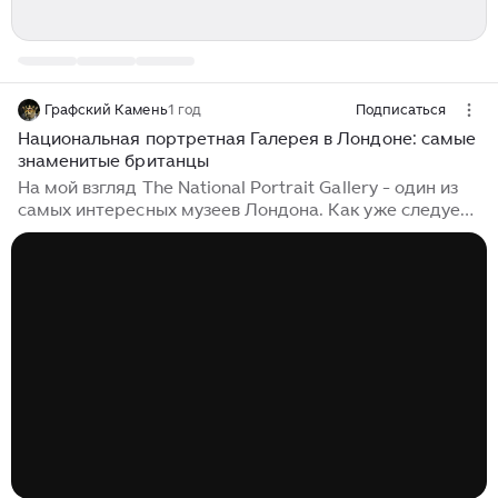
Графский Камень
1 год
Подписаться
Национальная портретная Галерея в Лондоне: самые
знаменитые британцы
На мой взгляд The National Portrait Gallery - один из
самых интересных музеев Лондона. Как уже следует
из названия, здесь выставляют исключительно
изображения людей, причём не только портреты
маслом, но и миниатюры, рисунки, бюсты и
фотографии. Национальная Портретная Галерея
также как и Национальная Галерея находится на
Трафальгарской площади - здания практически
примыкают друг к другу - только входы с разных
сторон. Портреты распределены по залам исходя из
времени жизни изображённых на них лиц, начиная с
эпохи Тюдоров...