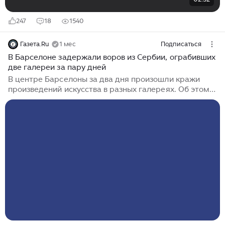
247
18
1540
Газета.Ru
1 мес
Подписаться
В Барселоне задержали воров из Сербии, ограбивших
две галереи за пару дней
В центре Барселоны за два дня произошли кражи
произведений искусства в разных галереях. Об этом
сообщает ElCaso.com. 6 июля в галерее Villa del Arte
украли модель "Гиганта из соли" стоимостью около
€10 тыс. А уже на следующий день галерея Mayoral
лишилась скульптуры "Lurra G-20" испанского
художника Эдуардо Чиллиды, которая оценивается
более чем в €200 тыс. В полиции рассказали, что оба
преступления были совершены по похожему
сценарию: преступники отвлекали сотрудников,
чтобы незаметно вынести экспонаты...