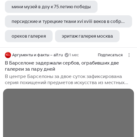
мини музей в доу к 75 летию победы
персидские и турецкие ткани xvi xviii веков в собрании исторического музея
орехов галерея
эритаж галерея москва
Аргументы и факты – aif.ru
1 мес
Подписаться
В Барселоне задержали сербов, ограбивших две
галереи за пару дней
В центре Барселоны за двое суток зафиксирована
серия похищений предметов искусства из местных
выставочных залов. По информации ресурса
ElCaso.com, инциденты произошли один за другим.
Так, 6 июля из галереи Villa del Arte исчезла фигура
«Соляного гиганта», цена которой составляет
порядка 10 тысяч евро. Спустя еще сутки галерея
Mayoral лишилась скульптурной работы испанского
мастера Эдуардо Чиллиды «Lurra G-20», рыночная
стоимость которой превышает 200 тысяч евро.