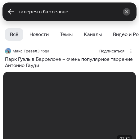
Всё
Новости
Темы
Каналы
Видео и Р
Макс Тревел
3 года
Подписаться
Парк Гуэль в Барселоне – очень популярное творение
Антонио Гауди
02:32