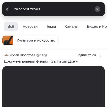
Всё
Новости
Темы
Каналы
Видео и Р
Культура и искусство
Музей Шолохова
1 год
Подписаться
Документальный фильм «За Тихий Дон»