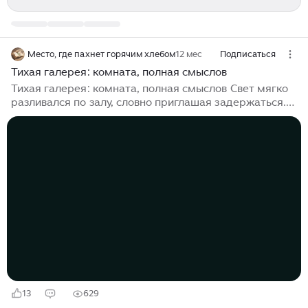
Место, где пахнет горячим хлебом
12 мес
Подписаться
Тихая галерея: комната, полная смыслов
Тихая галерея: комната, полная смыслов Свет мягко
разливался по залу, словно приглашая задержаться.
Наталья ступила на скрипучий паркет небольшой
частной галереи — места, куда она попала почти
случайно, укрывшись от городской суеты воскресным
утром. Стены были уставлены странными
предметами: фарфоровая маска, старинный глобус,
стеклянная птица, чёрная перчатка в рамке. Здесь не
было ни толпы, ни спешки — только тишина и
ощущение, что каждый экспонат хранит в себе нечто
большее, чем видно с первого взгляда...
13
629