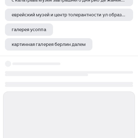
с калатрава музей завтрашнего дня рио де жанейро бразилия 2015
еврейский музей и центр толерантности ул образцова д 11 стр 1а
галерея усоппа
картинная галерея берлин далем
галерея контур арт