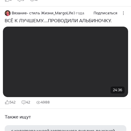
Вязание- стиль Жизни_MargoLife
3 года
Подписаться
ВСЁ К ЛУЧШЕМУ....ПРОВОДИЛИ АЛЬБИНОЧКУ.
24:36
542
42
4988
Также ищут