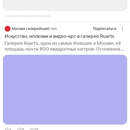
Москва галерейная
6 лет
Подписаться
Искусство, иллюзии и видео-арт в галерее Ruarts
Галерея Ruarts, одна из самых больших в Москве, её
площадь почти 800 квадратных метров. Основанная
в 2004 году коллекционером Марианной
Сардаровой, сегодня галерея известна особым
вниманием к фотографии и стрит-арту...
4
3
47