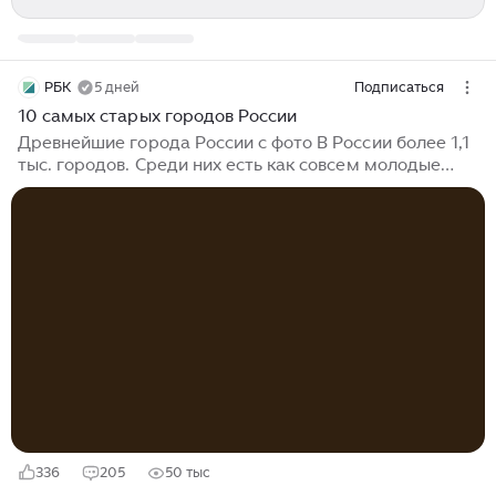
РБК
5 дней
Подписаться
10 самых старых городов России
Древнейшие города России с фото В России более 1,1
тыс. городов. Среди них есть как совсем молодые
населенные пункты, основанные в XXI веке, так и
поселения с тысячелетней историей. Определить
точный возраст бывает непросто, так как летописные
даты не всегда совпадают с результатами
археологических раскопок. РБК Life выяснил, какие
населенные пункты входят в число старейших в
стране, как ученые определяют их возраст и что
можно увидеть в этих городах. Историки и археологи
до сих пор не пришли к единому мнению, какое
поселение можно считать городом [1]...
336
205
50 тыс