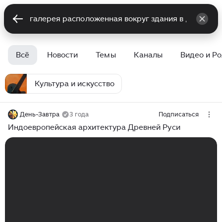
Всё
Новости
Темы
Каналы
Видео и Р
Культура и искусство
День-Завтра
3 года
Подписаться
Индоевропейская архитектура Древней Руси