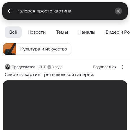
Всё
Новости
Темы
Каналы
Видео и Р
Культура и искусство
Председатель СНТ
3 года
Подписаться
Секреты картин Третьяковской галереи.