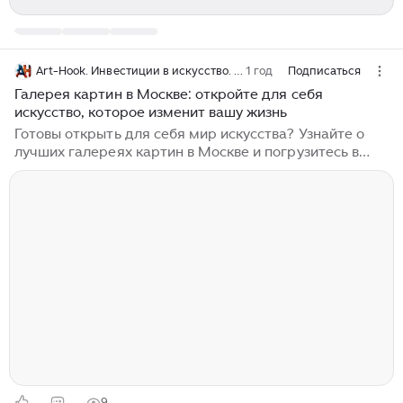
Art-Hook. Инвестиции в искусство. Арт-бизнес.
1 год
Подписаться
Галерея картин в Москве: откройте для себя
искусство, которое изменит вашу жизнь
Готовы открыть для себя мир искусства? Узнайте о
лучших галереях картин в Москве и погрузитесь в
уникальные выставки! Москва – не просто точка на
карте, а бурлящий котел культурной жизни, где
каждый камень пропитан историей. Давайте
представим: вы в шаге от открытия – маленькая
галерея в Москве, готовая распахнуть свои двери и
погрузить вас в удивительный мир живописи. Здесь от
величественных произведений старых мастеров до
смелых экспериментов современных художников —
столичные галереи предлагаю калейдоскоп
впечатлений, которые затрагивают самые тонкие
струны души...
9