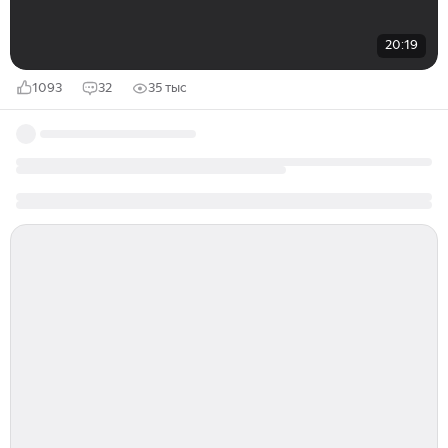
20:19
1093
32
35 тыс