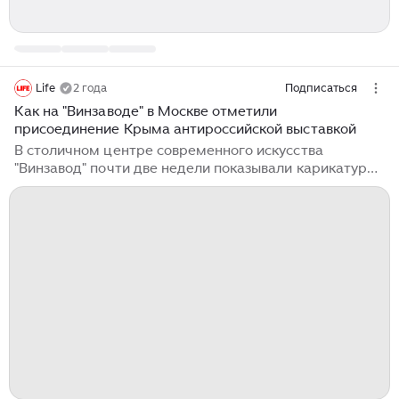
Life
2 года
Подписаться
Как на "Винзаводе" в Москве отметили
присоединение Крыма антироссийской выставкой
В столичном центре современного искусства
"Винзавод" почти две недели показывали карикатуры
на россиян и советских людей, написанные
русофобом с Украины. После разразившегося
скандала выставку свернули. Кто это организовал в
разгар СВО? Что произошло на "Винзаводе"?
Накануне юбилея возвращения Крыма в родную
гавань московский Центр современного искусства
"Винзавод" организовал антироссийскую выставку.
Она проходила в одной из галерей арт-площадки —
Vladey Space. Её экспонатами стали перерисованные
украинским художником Сергеем Зарвой обложки
журнала "Огонёк"...