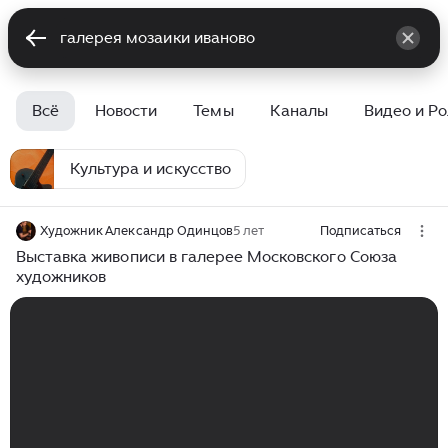
Всё
Новости
Темы
Каналы
Видео и Р
Культура и искусство
Художник Александр Одинцов
5 лет
Подписаться
Выставка живописи в галерее Московского Союза
художников