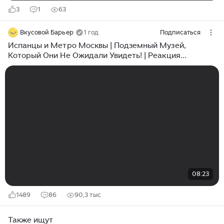
3
1
63
Вкусовой Барьер
1 год
Подписаться
Испанцы и Метро Москвы | Подземный Музей,
Который Они Не Ожидали Увидеть! | Реакция
Испанцев
08:23
1489
86
90,3 тыс
Также ищут