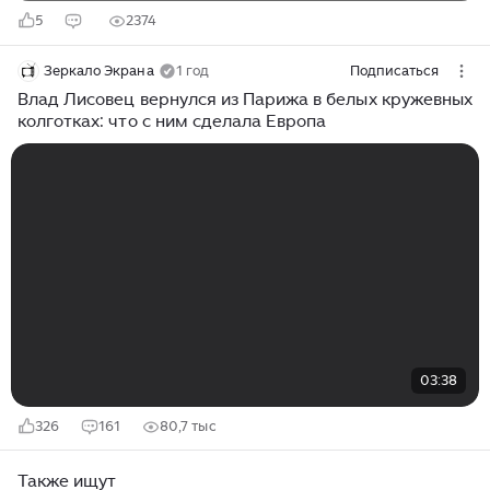
5
2374
Зеркало Экрана
1 год
Подписаться
Влад Лисовец вернулся из Парижа в белых кружевных
колготках: что с ним сделала Европа
03:38
326
161
80,7 тыс
Также ищут