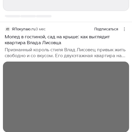
ЯПокупаю.ru
3 мес
Подписаться
Мопед в гостиной, сад на крыше: как выглядит
квартира Влада Лисовца
Признанный король стиля Влад Лисовец привык жить
свободно и со вкусом. Его двухэтажная квартира на
Сретенке — не просто жилплощадь, а личный арт-
проект. Стилист купил лофт с террасой над
собственным салоном Contora в 2006 году. Квартира
менялась вместе с хозяином. Вид на Москву, винтаж и
современность, коллекция предметов искусства и две
белоснежные кошечки часто появляются в соцсетях
стилиста. Заглянем внутрь? Купить квартиру на
верхнем этаже дома, где находится его
парикмахерский салон, Владу удалось случайно...