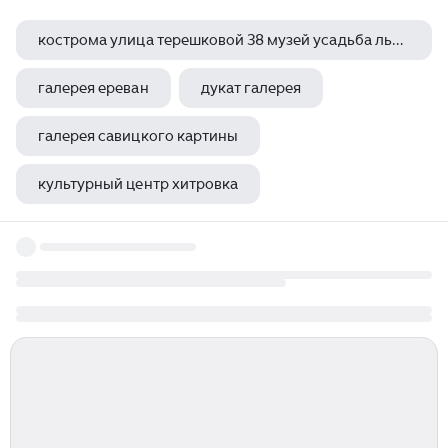
кострома улица терешковой 38 музей усадьба льна и бересты
галерея ереван
дукат галерея
галерея савицкого картины
культурный центр хитровка