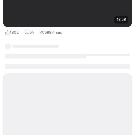
13:58
1802
54
588,4 тыс