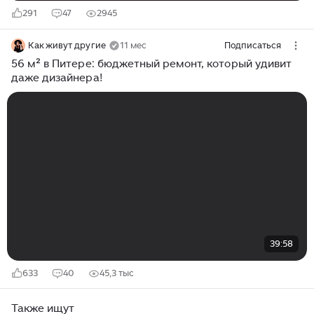
291
47
2945
Как живут другие
11 мес
Подписаться
56 м² в Питере: бюджетный ремонт, который удивит
даже дизайнера!
39:58
633
40
45,3 тыс
Также ищут