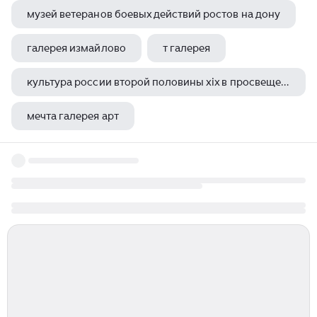
музей ветеранов боевых действий ростов на дону
галерея измайлово
т галерея
культура россии второй половины xix в просвещение библиотеки и музеи наука путешественники
мечта галерея арт