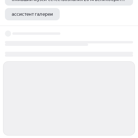
ассистент галереи
третьяковская галерея доклад