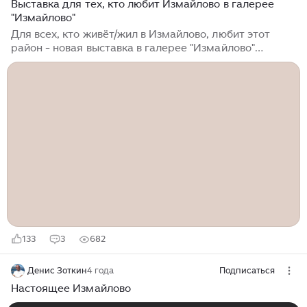
Выставка для тех, кто любит Измайлово в галерее
"Измайлово"
Для всех, кто живёт/жил в Измайлово, любит этот
район - новая выставка в галерее "Измайлово"
Охватывает период с 1946 по 1989г, когда
сформировалась основная застройка района. Макет и
схема застройки, фото знаковых зданий района с
описанием, уникальные видео. Галерея небольшая, но
выставка стоящая...
133
3
682
Денис Зоткин
4 года
Подписаться
Настоящее Измайлово