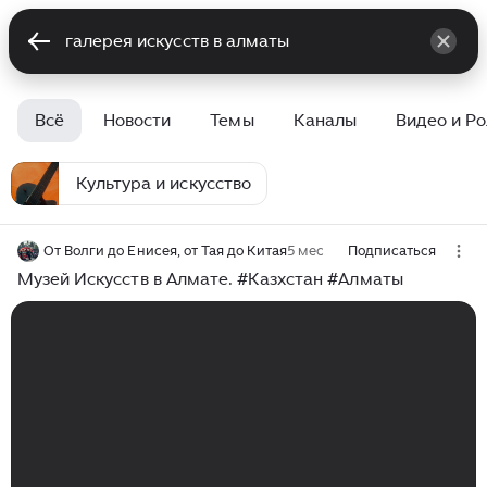
Всё
Новости
Темы
Каналы
Видео и Р
Культура и искусство
От Волги до Енисея, от Тая до Китая
5 мес
Подписаться
Музей Искусств в Алмате. #Казхстан #Алматы