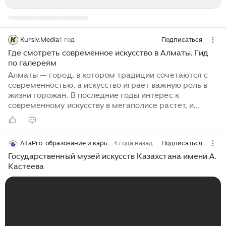
Kursiv.Media
1 год
Подписаться
Где смотреть современное искусство в Алматы. Гид
по галереям
Алматы — город, в котором традиции сочетаются с
современностью, а искусство играет важную роль в
жизни горожан. В последние годы интерес к
современному искусству в мегаполисе растет, и
выставочные площадки становятся центрами
культурной жизни. Kursiv LifeStyle собрал несколько
галерей, где в Алматы можно познакомиться с
AlfaPro: образование и карьера
4 года назад
Подписаться
современными художниками, их работами и
различными формами креативного самовыражения.
Государственный музей искусств Казахстана имени А.
Aspan Gallery Единственная галерея современного
Кастеева
искусства в Алматы, работающая по всем
международным канонам. Они поддерживают и
представляют интересны местных художников на
мировом рынке, участвуя в крупных арт-ярмарках...