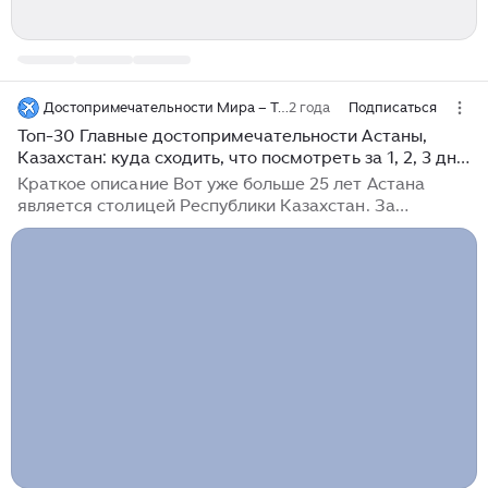
Достопримечательности Мира – Top7Travel
2 года
Подписаться
Топ-30 Главные достопримечательности Астаны,
Казахстан: куда сходить, что посмотреть за 1, 2, 3 дня
туристу, фото с описанием
Краткое описание Вот уже больше 25 лет Астана
является столицей Республики Казахстан. За
четверть столетия город претерпел немало
изменений и преобразился в лучшую сторону.
Сегодня Астана — это сосредоточение современной
архитектуры, комфортного благоустройства и
искренней любви казахов к традициям предков. В
городе есть множество величественных мечетей,
красивейших парков, оживленных бульваров, вечно
работающих бизнес-центров, музеев с богатейшими
экспозициями, полюбившихся публике театров,
концертных...