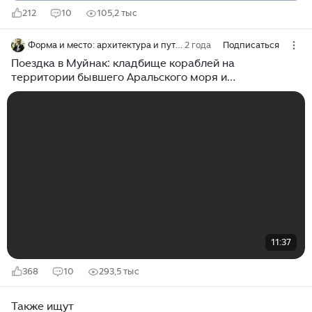
212
10
105,2 тыс
Форма и место: архитектура и путешествия
2 года
Подписаться
Поездка в Муйнак: кладбище кораблей на
территории бывшего Аральского моря и
«Каракалпакский Лувр»
11:37
368
10
293,5 тыс
Также ищут