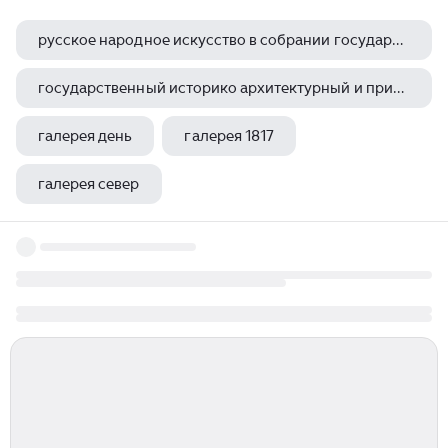
русское народное искусство в собрании государственного русского музея
государственный историко архитектурный и природно ландшафтный музей заповедник кузьминки люблино
галерея день
галерея 1817
галерея север