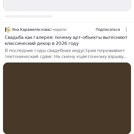
Яна Каражеляскова
2 недели
Подписаться
Свадьба как галерея: почему арт-объекты вытесняют
классический декор в 2026 году
В последние годы свадебная индустрия переживает
тектонический сдвиг. На смену «цветочному взрыву»
приходит концептуальное искусство. Пары больше не
хотят просто «красиво», они хотят уникальное
высказывание...