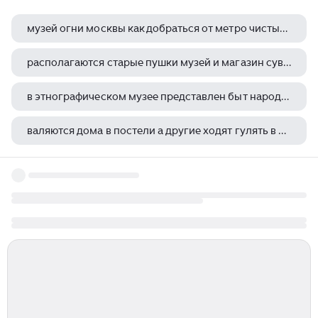
музей огни москвы как добраться от метро чистые пруды
располагаются старые пушки музей и магазин сувениров крепость рибат расположенная
в этнографическом музее представлен быт народов населяющих республику
валяются дома в постели а другие ходят гулять в парк посещают выставки музеи
картинная галерея братислава