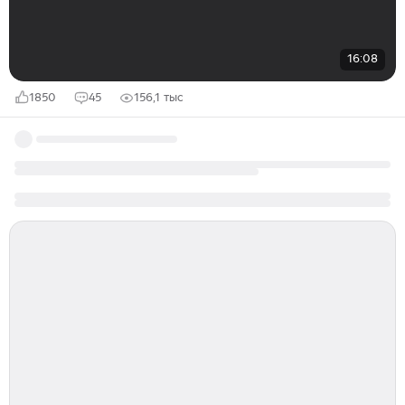
16:08
1850
45
156,1 тыс