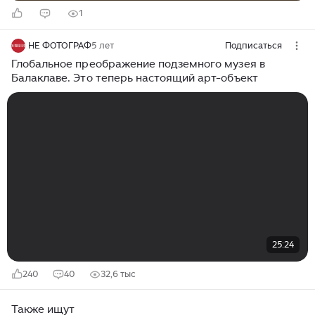
1
НЕ ФОТОГРАФ
5 лет
Подписаться
Глобальное преображение подземного музея в
Балаклаве. Это теперь настоящий арт-объект
25:24
240
40
32,6 тыс
Также ищут