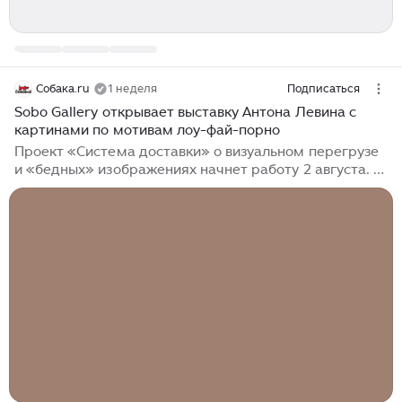
Собака.ru
1 неделя
Подписаться
Sobo Gallery открывает выставку Антона Левина с
картинами по мотивам лоу-фай-порно
Проект «Система доставки» о визуальном перегрузе
и «бедных» изображениях начнет работу 2 августа. 2
августа в Sobo Gallery стартует персональная
выставка Антона Левина «Система доставки». В залах
галереи появятся живописные объекты из пластилина
и полимерной глины, за основу которых художник
взял стоп-кадры из подпольной эротики. Проект под
кураторством Романа Круглова исследует
визуальный перегруз, привыкание к картинке и роль
тела в современных изображениях. Художник Антон
Левин использует принцип коллажа и объединяет
визуальные объекты в единый нарратив...