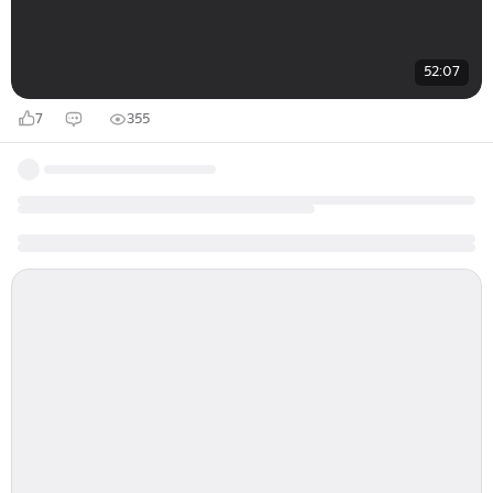
52:07
7
355