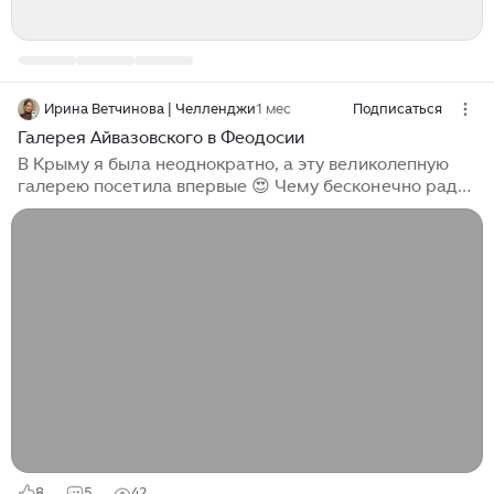
Ирина Ветчинова | Челленджи
1 мес
Подписаться
Галерея Айвазовского в Феодосии
В Крыму я была неоднократно, а эту великолепную
галерею посетила впервые 😍 Чему бесконечно рада!
Причём её посещение изначально не было
запланировано 😄 Но случайный разговор с
попутчицей, которую я повстречала, путешествуя по
Крыму, скорректировал планы...
8
5
42