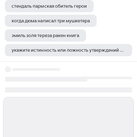
стендаль пармская обитель герои
когда дюма написал три мушкетера
эмиль золя тереза ракен книга
укажите истинность или ложность утверждений о произведении джонатана свифта путешествия гулливера
сад земных наслаждений в высоком разрешении