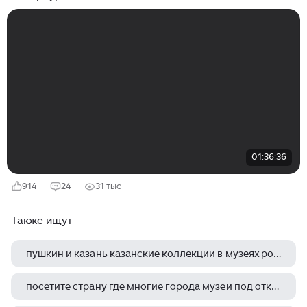
01:36:36
914
24
31 тыс
Также ищут
пушкин и казань казанские коллекции в музеях россии
посетите страну где многие города музеи под открытым небом полюбуйтесь всемирно известными шедеврами