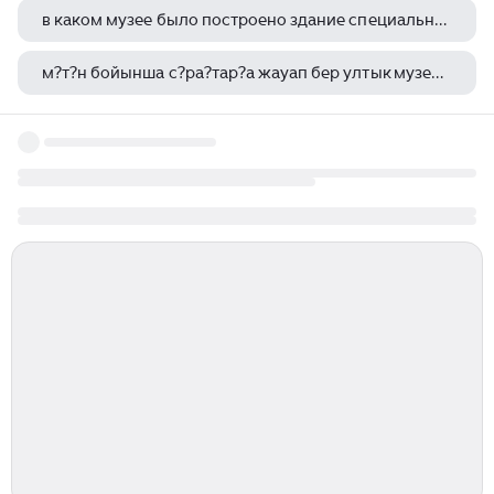
в каком музее было построено здание специально для хранения корабля
м?т?н бойынша с?ра?тар?а жауап бер ултык музей ?ай ?алада орналас?ан
хас санат галерея астана