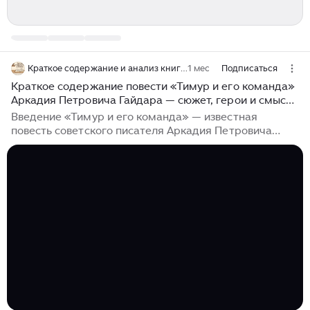
Краткое содержание и анализ книг по главам
1 мес
Подписаться
Краткое содержание повести «Тимур и его команда»
Аркадия Петровича Гайдара — сюжет, герои и смысл
произведения
Введение «Тимур и его команда» — известная
повесть советского писателя Аркадия Петровича
Гайдара, впервые опубликованная в 1940 году.
Произведение относится к жанру детской
приключенческой и воспитательной литературы...