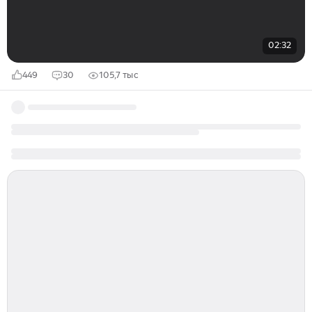
02:32
449
30
105,7 тыс