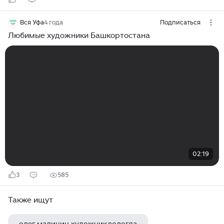
Вся Уфа
4 года
Подписаться
Любимые художники Башкортостана
02:19
3
585
Также ищут