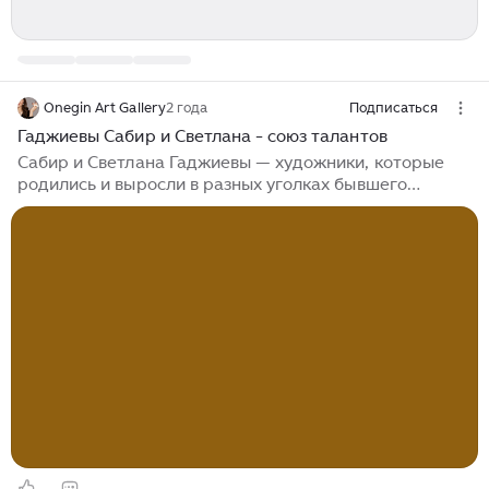
Onegin Art Gallery
2 года
Подписаться
Гаджиевы Сабир и Светлана - союз талантов
Сабир и Светлана Гаджиевы — художники, которые
родились и выросли в разных уголках бывшего
Советского Союза, но нашли друг друга и создали
гармоничный союз. Сабир родился в Киеве в 1967, а
Светлана в Челябинске в 1963. В 1993 они оба
окончили Академию искусств в Санкт-Петербурге, где
и встретились. Их работы, выполненные в технике
акварели, отражают глубокую духовную связь и
взаимопонимание. Это редкость для мира искусства,
где каждый художник обычно имеет свой
индивидуальный стиль. Гаджиевым удалось
сохранить гармонию в творчестве и в личной жизни...