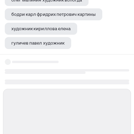
олег малинин художник вологда
бодри карл фридрих петрович картины
художник кириллова елена
гуличев павел художник
художник гете франц