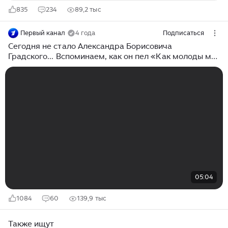
835
234
89,2 тыс
Первый канал
4 года
Подписаться
Сегодня не стало Александра Борисовича
Градского... Вспоминаем, как он пел «Как молоды мы
были»
05:04
1084
60
139,9 тыс
Также ищут