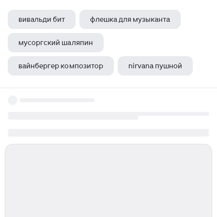
вивальди бит
флешка для музыканта
мусоргский шаляпин
вайнбергер композитор
nirvana пушной