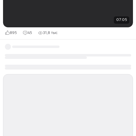
07:05
895
45
31,8 тыс