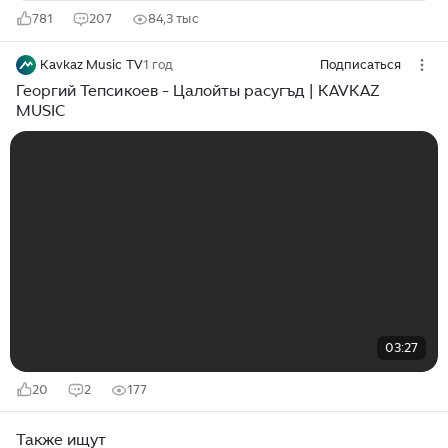
781
207
84,3 тыс
Kavkaz Music TV
1 год
Подписаться
Георгий Тепсикоев - Цалойты расугъд | KAVKAZ
MUSIC
03:27
20
2
177
Также ищут