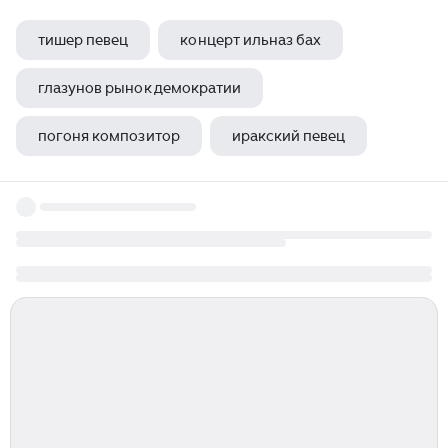
тишер певец
концерт ильназ бах
глазунов рынок демократии
погоня композитор
иракский певец