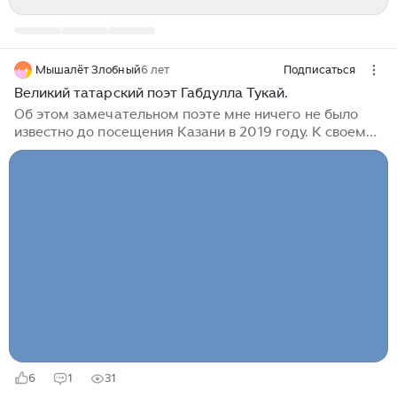
Мышалёт Злобный
6 лет
Подписаться
Великий татарский поэт Габдулла Тукай.
Об этом замечательном поэте мне ничего не было
известно до посещения Казани в 2019 году. К своему
стыду, я мало что знала о народной культуре
Татарстана. Габдуллу Тукая там любят и ценят, и есть
за что! Его сказки уникальны, это не перепевы
"бродячих сюжетов"! При случае посетите его
литературный музей! Фото из открытых источников.
Мне было интересно, так ли хороши сказки Тукая, как
мозаики по его сюжетам в новейшем Казанском
метро. На площади Габдуллы Тукая есть его могучая
статуя. На центральной...
6
1
31