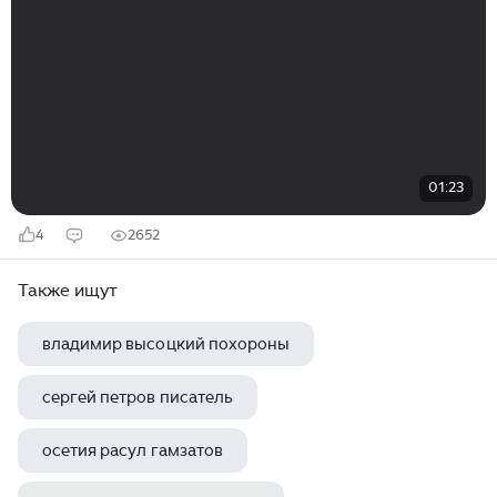
01:23
4
2652
Также ищут
владимир высоцкий похороны
сергей петров писатель
осетия расул гамзатов