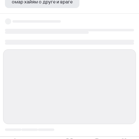
омар хайям о друге и враге
второй виктор цой