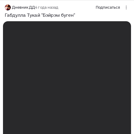
Дневник ДД
4 года назад
Подписаться
Габдулла Тукай "Бэйрэм буген"