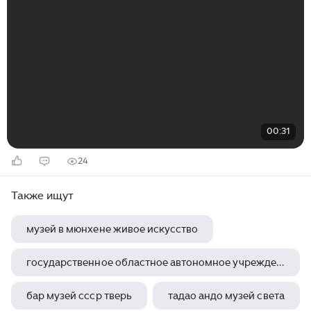
00:31
24
Также ищут
музей в мюнхене живое искусство
государственное областное автономное учреждение культуры мурманский областной краеведческий музей
бар музей ссср тверь
тадао андо музей света