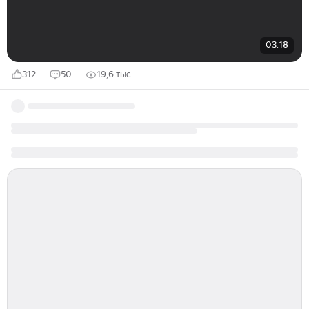
03:18
312
50
19,6 тыс