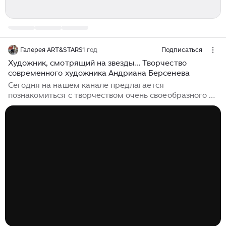
Галерея ART&STARS
1 год
Подписаться
Художник, смотрящий на звезды… Творчество
современного художника Андриана Берсенева
Сегодня на нашем канале предлагается
познакомиться с творчеством очень своеобразного и
разнопланового художника из Санкт-Петербурга
Андриана Берсенева. Действительно, в ряде его
работ звездное небо составляет основу пейзажной
составляющей. Это касается и некоторых картин в
жанре ню со звездным небом (о них ниже). Работы
этого художника, как правило, несут очень емкую
смысловую нагрузку: в них можно найти и
естественный, незамутненный, по сути, детский
взгляд на глубину мира; и обращение к...