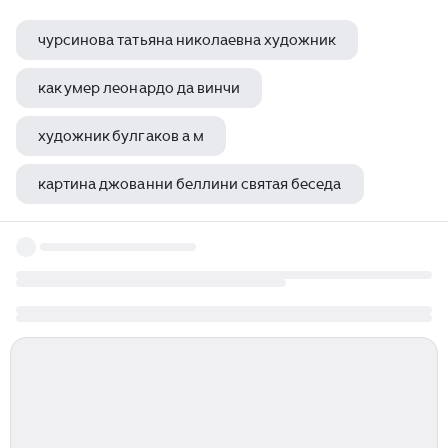
чурсинова татьяна николаевна художник
как умер леонардо да винчи
художник булгаков а м
картина джованни беллини святая беседа
караваджо картины на библейские сюжеты