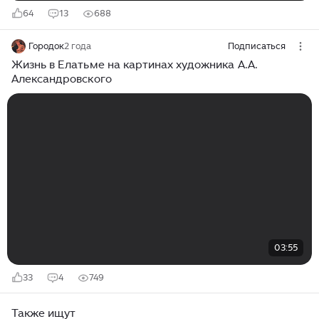
64
13
688
Городок
2 года
Подписаться
Жизнь в Елатьме на картинах художника А.А.
Александровского
03:55
33
4
749
Также ищут