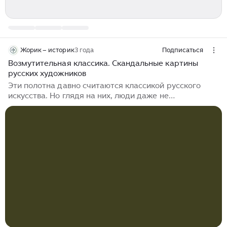
Жорик – историк
3 года
Подписаться
Возмутительная классика. Скандальные картины
русских художников
Эти полотна давно считаются классикой русского
искусства. Но глядя на них, люди даже не
догадываются, какие страсти бушевали вокруг этих
картин в XIX веке. Казалось бы, ну чем может не
угодить трогательный Васнецов, патриотичный
Суриков, монументальный Репин или Куинджи с
Крамским? Однако некоторые их картины публика и
власть воспринимали в штыки — их снимали с
выставок, жестко критиковали в прессе и даже
запрещали к показу. "Крестный ход" — оскорбление
чувств Иногда можно понять, почему так
происходило...