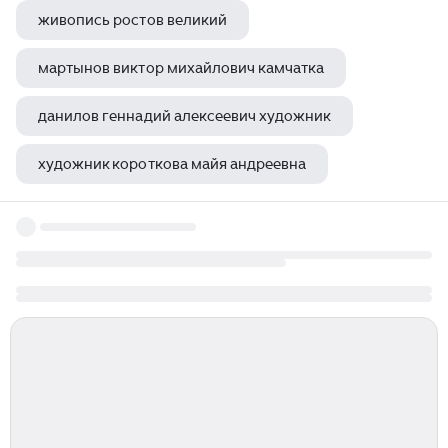
живопись ростов великий
мартынов виктор михайлович камчатка
данилов геннадий алексеевич художник
художник короткова майя андреевна
художник фотограф хаджинов владимир