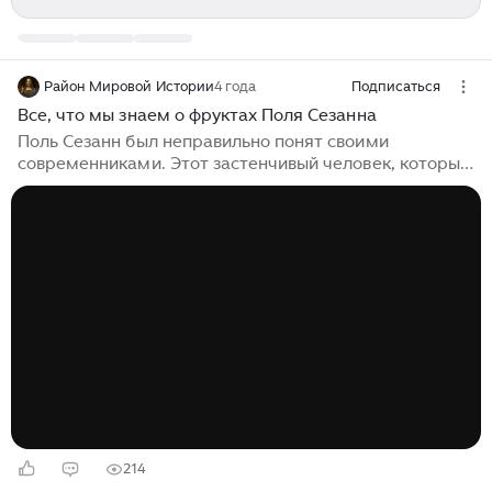
Район Мировой Истории
4 года
Подписаться
Все, что мы знаем о фруктах Поля Сезанна
Поль Сезанн был неправильно понят своими
современниками. Этот застенчивый человек, который
был предшественником кубизма и фовизма, любил
рисовать фрукты (в истории искусства их называют
“натюрмортами”). Это все, что мы знаем о фруктах
Сезанна: 1. Натюрморты были его любимым жанром
Поль Сезанн, Натюрморт с черепом,1898, Фонд
Барнса, Филадельфия, Пенсильвания, США.
Большинство картин Поля Сезанна - натюрморты.
Они были сделаны в студии с использованием очень
простых вещей, таких как ткань, ваза, миска или даже
череп...
214