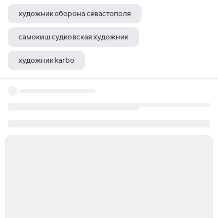
художник оборона севастополя
самокиш судковская художник
художник karbo