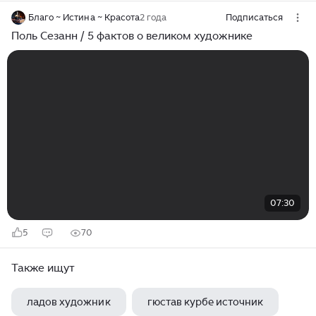
Благо ~ Истина ~ Красота
2 года
Подписаться
Поль Сезанн / 5 фактов о великом художнике
07:30
5
70
Также ищут
ладов художник
гюстав курбе источник