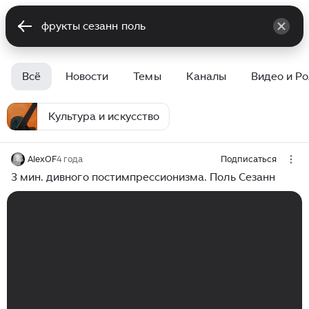
Всё
Новости
Темы
Каналы
Видео и Р
Культура и искусство
AlexOF
4 года
Подписаться
3 мин. дивного постимпрессионизма. Поль Сезанн